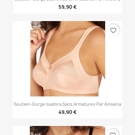
59,90 €
favorite_border
Soutien-Gorge Isadora Sans Armatures Par Amoena
49,90 €