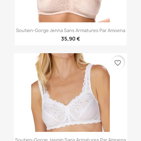
Soutien-Gorge Jenna Sans Armatures Par Amoena
35,90 €
favorite_border
Soutien-Gorge Jasmin Sans Armatures Par Amoena