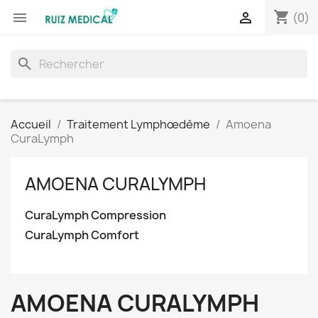
shopping_cart


(0)
search
Accueil
Traitement Lymphœdème
Amoena
CuraLymph
AMOENA CURALYMPH
CuraLymph Compression
CuraLymph Comfort
AMOENA CURALYMPH