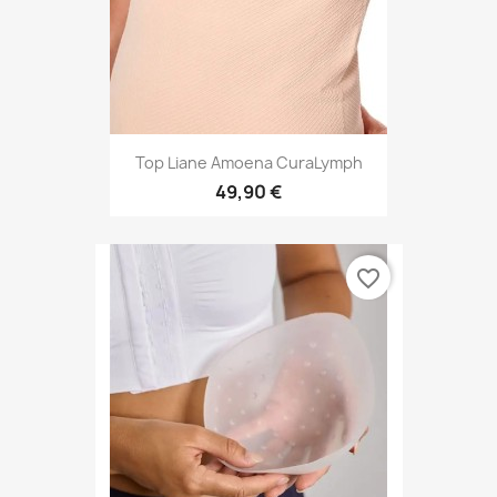
Top Liane Amoena CuraLymph
49,90 €
favorite_border