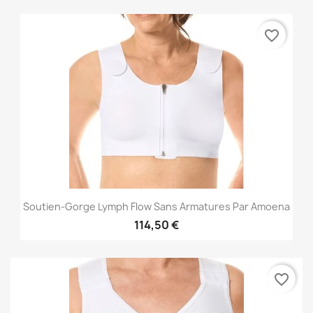
favorite_border
Soutien-Gorge Lymph Flow Sans Armatures Par Amoena
114,50 €
favorite_border