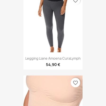
favorite_border
Legging Liane Amoena CuraLymph
54,90 €
favorite_border