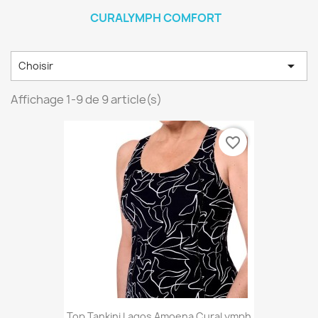
CURALYMPH COMFORT

Choisir
Affichage 1-9 de 9 article(s)
favorite_border
Top Tankini Lagos Amoena CuraLymph