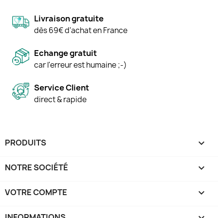
Livraison gratuite
dès 69€ d'achat en France
Echange gratuit
car l'erreur est humaine ;-)
Service Client
direct & rapide
PRODUITS

NOTRE SOCIÉTÉ

VOTRE COMPTE

INFORMATIONS
keyboard_arrow_down