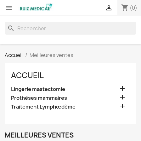
shopping_cart


(0)
search
Accueil
Meilleures ventes
ACCUEIL

Lingerie mastectomie

Prothèses mammaires

Traitement Lymphœdème
MEILLEURES VENTES