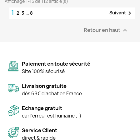
Affichage 1-15 de 112 article(s)
1

Suivant
2
3
…
8
Retour en haut

Paiement en toute sécurité
Site 100% sécurisé
Livraison gratuite
dès 69€ d'achat en France
Echange gratuit
car l'erreur est humaine ;-)
Service Client
direct & rapide