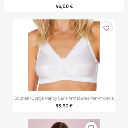
46,00 €
favorite_border
Soutien-Gorge Nancy Sans Armatures Par Amoena
33,90 €
favorite_border