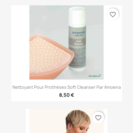
favorite_border
Nettoyant Pour Prothèses Soft Cleanser Par Amoena
8,50 €
favorite_border