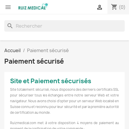
shopping_cart


(0)
search
Accueil
Paiement sécurisé
Paiement sécurisé
Site et Paiement sécurisés
Site totalement sécurisé, nous disposons des derniers certificats SSL
pour sécuriser tous les échanges entre notre serveur Web et votre
navigateur. Nous avons choisi d'opter pour un serveur Web localisé en
Suisse connu et reconnu pour leur sécurité et par la première autorité
de certification au monde.
Ruizmedical.com met à votre disposition 4 moyens de paiement au
moment de la confirmation de votre commande :