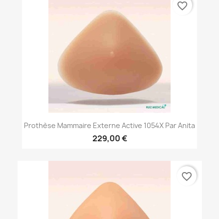
favorite_border
Prothèse Mammaire Externe Active 1054X Par Anita
229,00 €
favorite_border