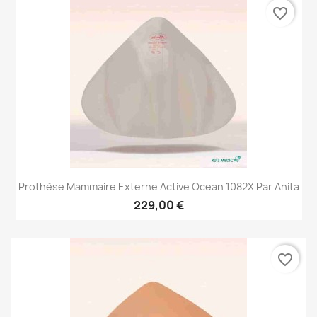
favorite_border
Prothèse Mammaire Externe Active Ocean 1082X Par Anita
229,00 €
favorite_border