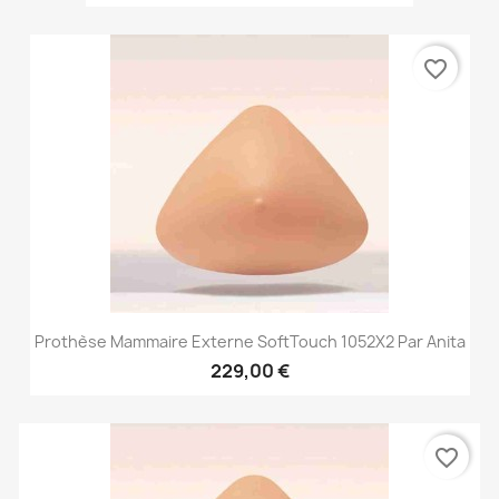
favorite_border
Prothèse Mammaire Externe SoftTouch 1052X2 Par Anita
229,00 €
favorite_border