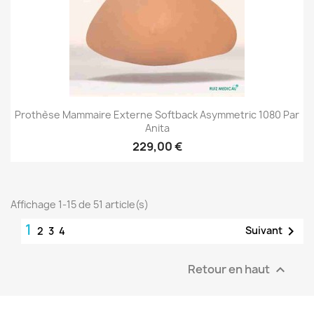
Prothèse Mammaire Externe Softback Asymmetric 1080 Par
Anita
229,00 €
Affichage 1-15 de 51 article(s)
1

Suivant
2
3
4
Retour en haut
