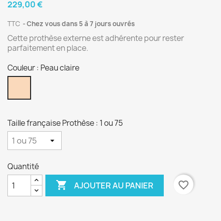
229,00 €
TTC
Chez vous dans 5 à 7 jours ouvrés
Cette prothèse externe est adhérente pour rester
parfaitement en place.
Couleur : Peau claire
Peau
claire
Taille française Prothèse : 1 ou 75
Quantité

favorite_border
AJOUTER AU PANIER