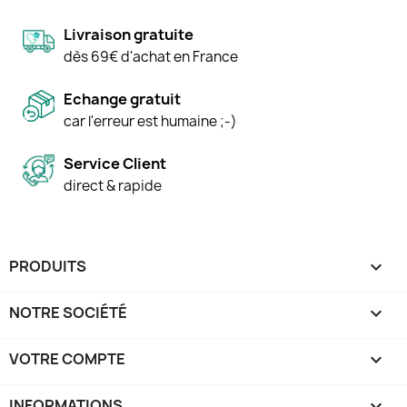
Livraison gratuite
dès 69€ d'achat en France
Echange gratuit
car l'erreur est humaine ;-)
Service Client
direct & rapide
PRODUITS

NOTRE SOCIÉTÉ

VOTRE COMPTE

INFORMATIONS
keyboard_arrow_down