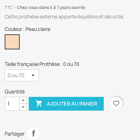
TTC
Chez vous dans 5 à 7 jours ouvrés
Cette prothèse externe apporte équilibre et sécurité.
Couleur : Peau claire
Peau
claire
Taille française Prothèse : 0 ou 70
Quantité

favorite_border
AJOUTER AU PANIER
Partager