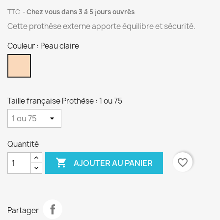
TTC
Chez vous dans 3 à 5 jours ouvrés
Cette prothèse externe apporte équilibre et sécurité.
Couleur : Peau claire
Peau
claire
Taille française Prothèse : 1 ou 75
Quantité

favorite_border
AJOUTER AU PANIER
Partager