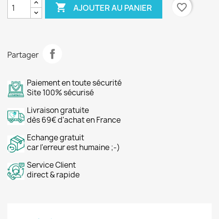

favorite_border
AJOUTER AU PANIER
Partager
Paiement en toute sécurité
Site 100% sécurisé
Livraison gratuite
dès 69€ d'achat en France
Echange gratuit
car l'erreur est humaine ;-)
Service Client
direct & rapide