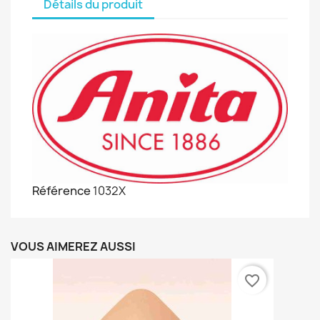
Détails du produit
Référence
1032X
VOUS AIMEREZ AUSSI
favorite_border