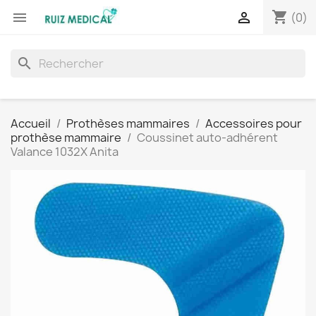
shopping_cart


(0)
search
Accueil
Prothèses mammaires
Accessoires pour
prothèse mammaire
Coussinet auto-adhérent
Valance 1032X Anita