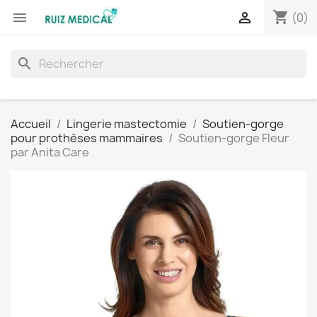
shopping_cart


(0)
search
Accueil
Lingerie mastectomie
Soutien-gorge
pour prothèses mammaires
Soutien-gorge Fleur
par Anita Care