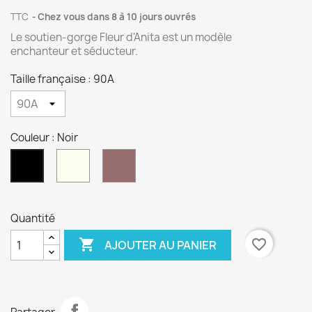
TTC
Chez vous dans 8 à 10 jours ouvrés
Le soutien-gorge Fleur d'Anita est un modèle
enchanteur et séducteur.
Taille française : 90A
Couleur : Noir
Crystal
Rose
Noir
Framboise
Quantité

favorite_border
AJOUTER AU PANIER