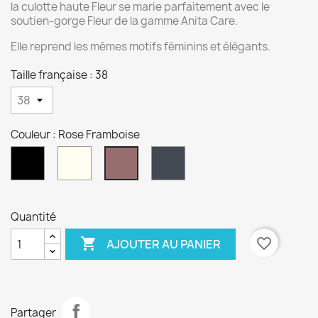
la culotte haute Fleur se marie parfaitement avec le
soutien-gorge Fleur de la gamme Anita Care.
Elle reprend les mêmes motifs féminins et élégants.
Taille française : 38
Couleur : Rose Framboise
Noir
Crystal
Anthracite
Rose
Framboise
Quantité

favorite_border
AJOUTER AU PANIER
Partager