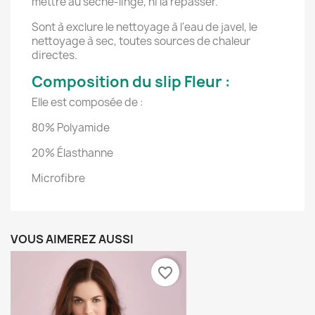
mettre au sèche-linge, ni la repasser.
Sont à exclure le nettoyage à l'eau de javel, le
nettoyage à sec, toutes sources de chaleur
directes.
Composition du slip Fleur :
Elle est composée de :
80% Polyamide
20% Élasthanne
Microfibre
VOUS AIMEREZ AUSSI
favorite_border