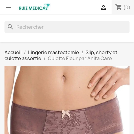
shopping_cart


(0)
search
Accueil
Lingerie mastectomie
Slip, shorty et
culotte assortie
Culotte Fleur par Anita Care