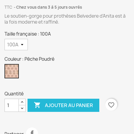
TTC
Chez vous dans 3 à 5 jours ouvrés
Le soutien-gorge pour prothèses Belvedere d'Anita est à
la fois moderne et raffiné.
Taille française : 100A
Couleur : Pêche Poudré
Pêche
Poudré
Quantité

favorite_border
AJOUTER AU PANIER