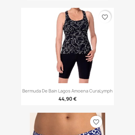
favorite_border
Bermuda De Bain Lagos Amoena CuraLymph
44,90 €
favorite_border