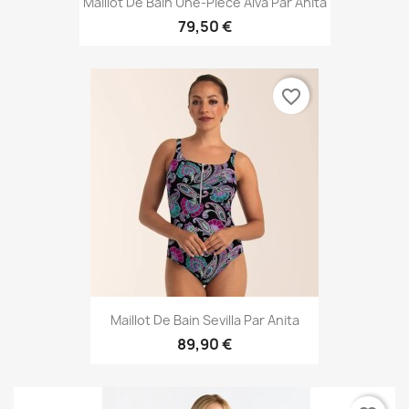
Maillot De Bain Une-Pièce Alva Par Anita
79,50 €
favorite_border
Maillot De Bain Sevilla Par Anita
89,90 €