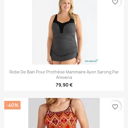
favorite_border
Robe De Bain Pour Prothèse Mammaire Ayon Sarong Par
Amoena
79,90 €
-40%
favorite_border