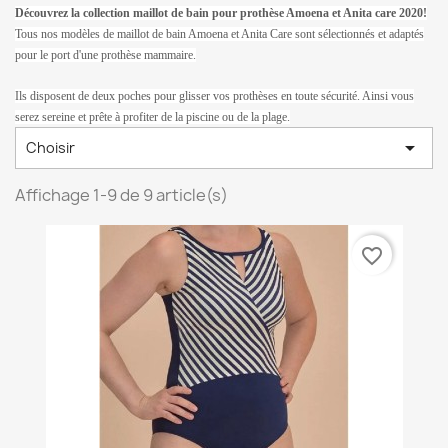
Découvrez la collection maillot de bain pour prothèse Amoena et Anita care 2020!
Tous nos modèles de maillot de bain Amoena et Anita Care sont sélectionnés et adaptés
pour le port d'une prothèse mammaire.
Ils disposent de deux poches pour glisser vos prothèses en toute sécurité. Ainsi vous
serez sereine et prête à profiter de la piscine ou de la plage.

Choisir
Affichage 1-9 de 9 article(s)
favorite_border