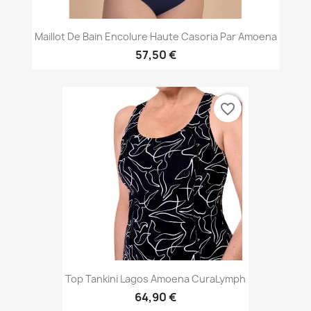
Maillot De Bain Encolure Haute Casoria Par Amoena
57,50 €
favorite_border
Top Tankini Lagos Amoena CuraLymph
64,90 €