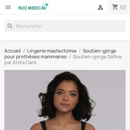
shopping_cart


(0)
search
Accueil
Lingerie mastectomie
Soutien-gorge
pour prothèses mammaires
Soutien-gorge Safina
par Anita Care