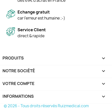
dès 69€ d'achat en France
Echange gratuit
car l'erreur est humaine ;-)
Service Client
direct & rapide
PRODUITS

NOTRE SOCIÉTÉ

VOTRE COMPTE

INFORMATIONS
keyboard_arrow_down
© 2026 - Tous droits réservés Ruizmedical.com