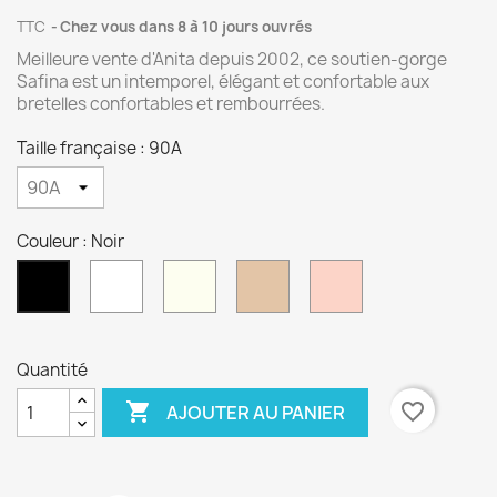
TTC
Chez vous dans 8 à 10 jours ouvrés
Meilleure vente d'Anita depuis 2002, ce soutien-gorge
Safina est un intemporel, élégant et confortable aux
bretelles confortables et rembourrées.
Taille française : 90A
Couleur : Noir
Blanc
Crystal
Sable
Biscuit
Noir
Quantité

favorite_border
AJOUTER AU PANIER