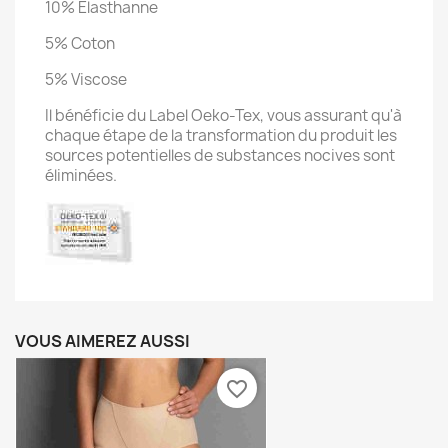
10% Élasthanne
5% Coton
5% Viscose
Il bénéficie du Label Oeko-Tex, vous assurant qu'à
chaque étape de la transformation du produit les
sources potentielles de substances nocives sont
éliminées.
VOUS AIMEREZ AUSSI
favorite_border