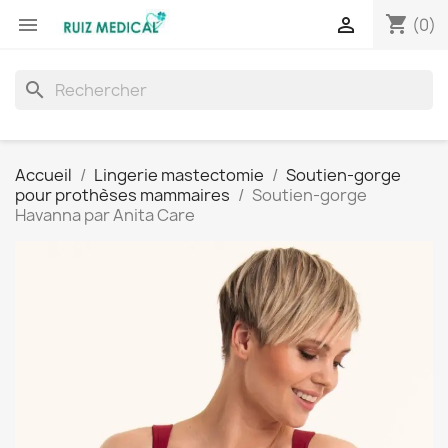
shopping_cart


(0)
search
Accueil
Lingerie mastectomie
Soutien-gorge
pour prothèses mammaires
Soutien-gorge
Havanna par Anita Care