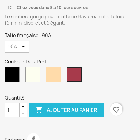
TTC
Chez vous dans 8 à 10 jours ouvrés
Le soutien-gorge pour prothèse Havanna est à la fois
féminin, discret et élégant.
Taille française : 90A
Couleur : Dark Red
Noir
Crystal
Désert
Dark
Red
Quantité

favorite_border
AJOUTER AU PANIER